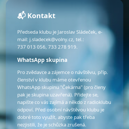
📬 Kontakt
Předseda klubu je Jaroslav Sládeček, e-
mail: j.sladecek@volny.cz, tel.:
737 013 056, 733 278 919.
WhatsApp skupina
Pro zvědavce a zájemce o návštěvu, příp.
členství v klubu máme otevřenou
WhatsApp skupinu "Čekárna" (pro členy
pak je skupina uzavřená). Přidejte se,
napište co vás zajímá a někdo z radioklubu
odpoví. Před osobní návštěvou klubu je
dobré toto využít, abyste pak třeba
nezjistili, že je schůzka zrušená.