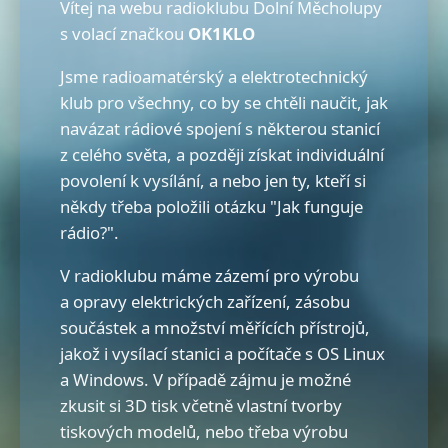
Vítej na webu radioklubu Dolní Měcholupy
s volací značkou
OK1KLO
Jsme radioamatérský a elektrotechnický
klub pro všechny, co by se chtěli naučit, jak
navázat rádiové spojení s některou stanicí
z celého světa, a později získat individuální
povolení k vysílání, a nebo jen ty, kteří si
někdy třeba položili otázku "Jak funguje
rádio?".
V radioklubu máme zázemí pro výrobu
a opravy elektrických zařízení, zásobu
součástek a množství měřících přístrojů,
jakož i vysílací stanici a počítače s OS Linux
a Windows. V případě zájmu je možné
zkusit si 3D tisk včetně vlastní tvorby
tiskových modelů, nebo třeba výrobu