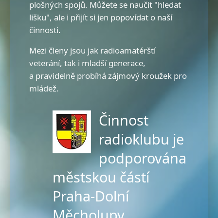
plošných spojů. Můžete se naučit "hledat
lišku", ale i přijít si jen popovídat o naší
činnosti.
Mezi členy jsou jak radioamatérští
veterání, tak i mladší generace,
a pravidelně probíhá zájmový kroužek pro
mládež.
Činnost
radioklubu je
podporována
městskou částí
Praha-Dolní
Měcholupy