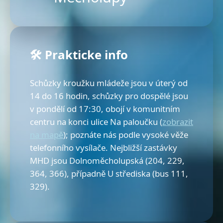
🛠️ Prakticke info
Schůzky kroužku mládeže jsou v úterý od
14 do 16 hodin, schůzky pro dospělé jsou
v pondělí od 17:30, obojí v komunitním
centru na konci ulice Na paloučku (
zobrazit
na mapě
); poznáte nás podle vysoké věže
telefonního vysílače. Nejbližší zastávky
MHD jsou Dolnoměcholupská (204, 229,
364, 366), případně U střediska (bus 111,
329).